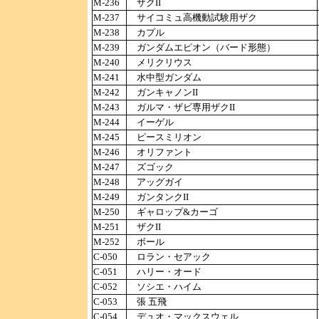
M-236
ザクII
M-237
サイコミュ高機動試験用ザク
M-238
カプル
M-239
ガンダムエピオン（バード形態）
M-240
メリクリウス
M-241
水中型ガンダム
M-242
ガンキャノンII
M-243
ガルマ・ザビ専用ザクII
M-244
イーゲル
M-245
ピースミリオン
M-246
オリファント
M-247
ズゴック
M-248
アッグガイ
M-249
ガンタンクII
M-250
ギャロップ&カーゴ
M-251
ザクII
M-252
ボール
C-050
ロラン・セアック
C-051
ハリー・オード
C-052
ソシエ・ハイム
C-053
張 五飛
C-054
デュオ・マックスウェル