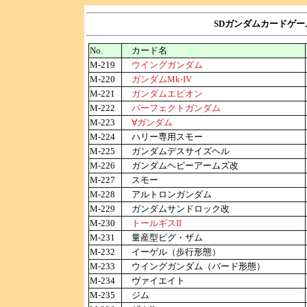
SDガンダムカードゲー
No.
カード名
M-219
ウイングガンダム
M-220
ガンダムMk-IV
M-221
ガンダムエピオン
M-222
パーフェクトガンダム
M-223
∀ガンダム
M-224
ハリー専用スモー
M-225
ガンダムデスサイズヘル
M-226
ガンダムヘビーアームズ改
M-227
スモー
M-228
アルトロンガンダム
M-229
ガンダムサンドロック改
M-230
トールギスII
M-231
量産型ビグ・ザム
M-232
イーゲル（歩行形態）
M-233
ウイングガンダム（バード形態）
M-234
ヴァイエイト
M-235
ジム