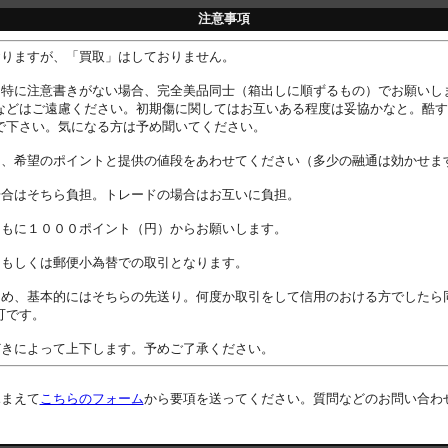
注意事項
おりますが、「買取」はしておりません。
に特に注意書きがない場合、完全美品同士（箱出しに順ずるもの）でお願いし
などはご遠慮ください。初期傷に関してはお互いある程度は妥協かなと。酷す
で下さい。気になる方は予め聞いてください。
は、希望のポイントと提供の値段をあわせてください（多少の融通は効かせま
場合はそちら負担。トレードの場合はお互いに負担。
ともに１０００ポイント（円）からお願いします。
、もしくは郵便小為替での取引となります。
ため、基本的にはそちらの先送り。何度か取引をして信用のおける方でしたら
可です。
どきによって上下します。予めご了承ください。
ふまえて
こちらのフォーム
から要項を送ってください。質問などのお問い合わ