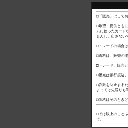
□「販売」はして
□希望、提供とも
ムに使ったカード
せんし、出さない
□トレードの場合
□送料は、販売の
□トレード、販売
□販売は銀行振込
□詐欺を防止する
よっては先送りも
□価格はそのとき
□では以上のこと
ぞ。